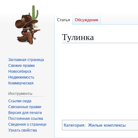
Статья
Обсуждение
Тулинка
Перейти
Перейти
к
к
Заглавная страница
навигации
поиску
Свежие правки
Новосибирск
Недвижимость
Коммерческая
Инструменты
Ссылки сюда
Связанные правки
Версия для печати
Постоянная ссылка
Сведения о странице
Категория
:
Жилые комплексы
Узнать свойства