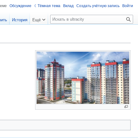
теме
Обсуждение
Тёмная тема
Вклад
Создать учётную запись
Войти
П
вить
История
Ещё
о
и
с
к