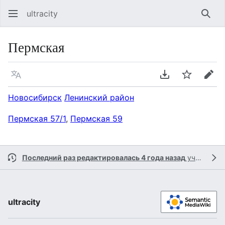
ultracity
Най
Пермская
Язык
Скачать PDF
Следить
Пра
Новосибирск
Ленинский район
Пермская 57/1
,
Пермская 59
Последний раз редактировалась 4 года назад
участником
ultracity