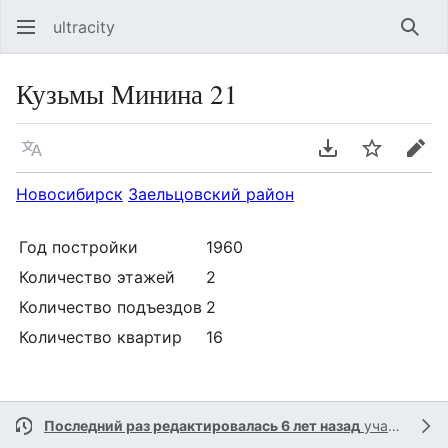
ultracity
Най
Кузьмы Минина 21
Язык
Скачать PDF
Следить
Пра
Новосибирск
Заельцовский район
Год постройки
1960
Количество этажей
2
Количество подъездов
2
Количество квартир
16
Последний раз редактировалась 6 лет назад
участником