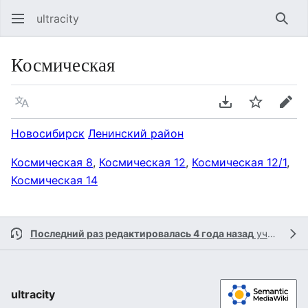
ultracity
Най
Космическая
Язык
Скачать PDF
Следить
Пра
Новосибирск
Ленинский район
Космическая 8
,
Космическая 12
,
Космическая 12/1
,
Космическая 14
Последний раз редактировалась 4 года назад
участником
ultracity