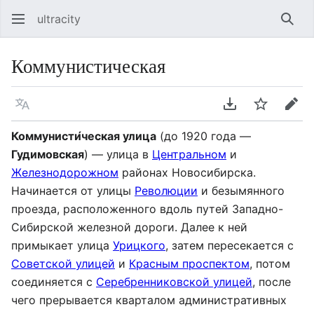
ultracity
Най
Коммунистическая
Язык
Скачать PDF
Следить
Пра
Коммунисти́ческая улица
(до 1920 года —
Гудимовская
) — улица в
Центральном
и
Железнодорожном
районах Новосибирска.
Начинается от улицы
Революции
и безымянного
проезда, расположенного вдоль путей Западно-
Сибирской железной дороги. Далее к ней
примыкает улица
Урицкого
, затем пересекается с
Советской улицей
и
Красным проспектом
, потом
соединяется с
Серебренниковской улицей
, после
чего прерывается кварталом административных