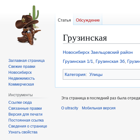
Статья
Обсуждение
Грузинская
Перейти
Перейти
Новосибирск
Заельцовский район
к
к
Заглавная страница
Грузинская 1/1
,
Грузинская 3б
,
Грузи
навигации
поиску
Свежие правки
Новосибирск
Категория
:
Улицы
Недвижимость
Коммерческая
Инструменты
Эта страница в последний раз была отредак
Ссылки сюда
О ultracity
Мобильная версия
Связанные правки
Версия для печати
Постоянная ссылка
Сведения о странице
Узнать свойства