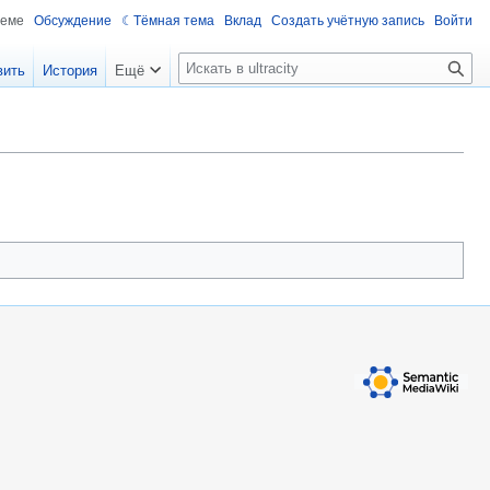
теме
Обсуждение
Тёмная тема
Вклад
Создать учётную запись
Войти
П
вить
История
Ещё
о
и
с
к