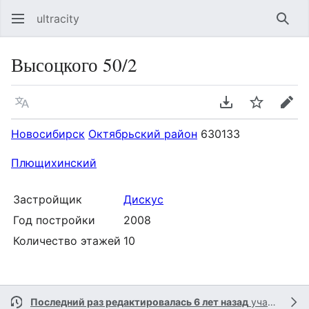
ultracity
Най
Высоцкого 50/2
Язык
Скачать PDF
Следить
Пра
Новосибирск
Октябрьский район
630133
Плющихинский
Застройщик
Дискус
Год постройки
2008
Количество этажей
10
Последний раз редактировалась 6 лет назад
участником