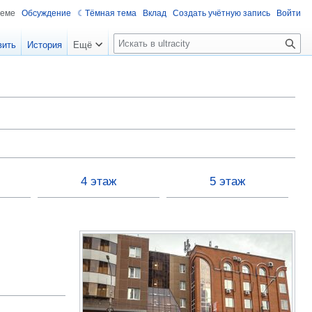
теме
Обсуждение
Тёмная тема
Вклад
Создать учётную запись
Войти
П
вить
История
Ещё
о
и
с
к
4 этаж
5 этаж