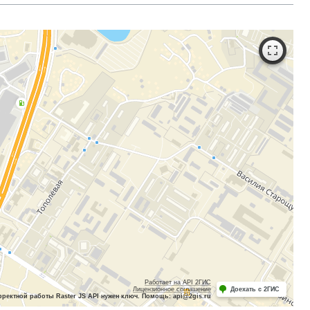
Работает на API 2ГИС
Лицензионное соглашение
Доехать с 2ГИС
рректной работы Raster JS API нужен ключ. Помощь: api@2gis.ru