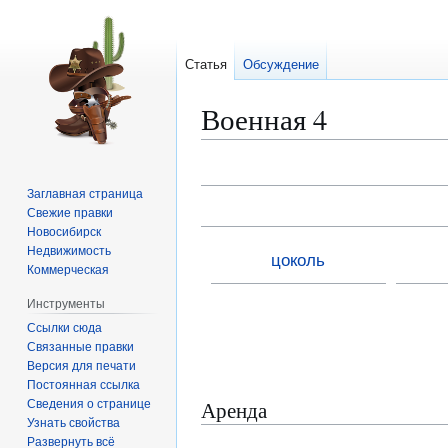
Статья
Обсуждение
Военная 4
Перейти
Перейти
Заглавная страница
к
к
Свежие правки
навигации
поиску
Новосибирск
Недвижимость
цоколь
Коммерческая
Инструменты
Ссылки сюда
Связанные правки
Версия для печати
Постоянная ссылка
Аренда
Сведения о странице
Узнать свойства
Развернуть всё