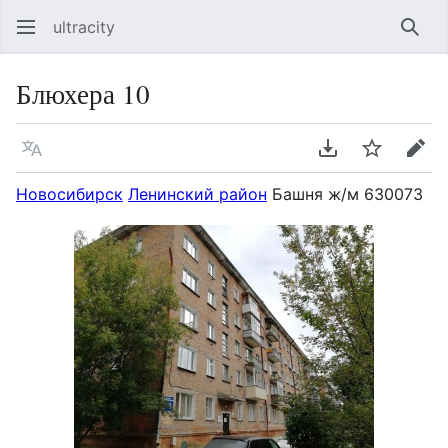
ultracity
Най
Блюхера 10
Язык
Скачать PDF
Следить
Пра
Новосибирск
Ленинский район
Башня ж/м 630073