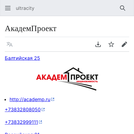
ultracity
Най
АкадемПроект
Язык
Скачать PDF
Следить
Пра
Балтийская 25
http://academp.ru
+73832808050
+73832999111