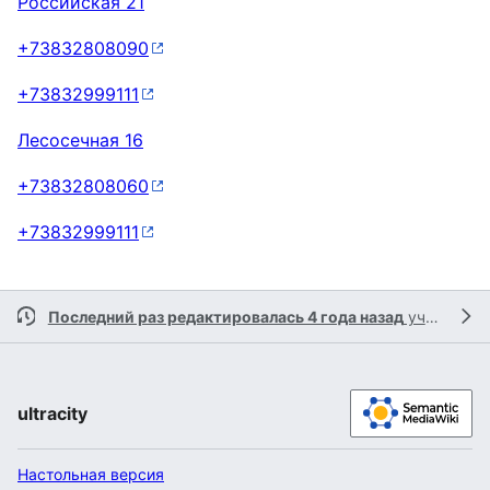
Российская 21
+73832808090
+73832999111
Лесосечная 16
+73832808060
+73832999111
Последний раз редактировалась 4 года назад
участником
ultracity
Настольная версия